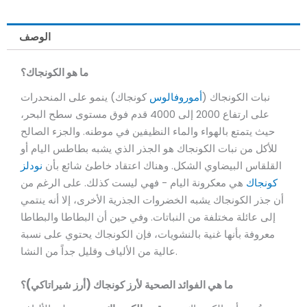
الوصف
ما هو الكونجاك؟
نبات الكونجاك (
أموروفالوس
كونجاك) ينمو على المنحدرات
على ارتفاع 2000 إلى 4000 قدم فوق مستوى سطح البحر،
حيث يتمتع بالهواء والماء النظيفين في موطنه. والجزء الصالح
للأكل من نبات الكونجاك هو الجذر الذي يشبه بطاطس اليام أو
القلقاس البيضاوي الشكل. وهناك اعتقاد خاطئ شائع بأن
نودلز
كونجاك
هي معكرونة اليام - فهي ليست كذلك. على الرغم من
أن جذر الكونجاك يشبه الخضروات الجذرية الأخرى، إلا أنه ينتمي
إلى عائلة مختلفة من النباتات. وفي حين أن البطاطا والبطاطا
معروفة بأنها غنية بالنشويات، فإن الكونجاك يحتوي على نسبة
عالية من الألياف وقليل جداً من النشا.
ما هي الفوائد الصحية لأرز كونجاك (أرز شيراتاكي)؟