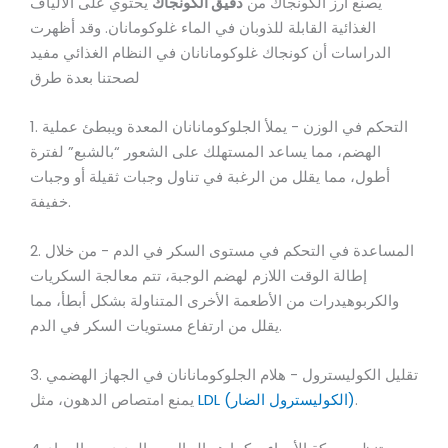
يُصنع أرز الكونجاك من
دقيق الكونجاك
يحتوي على الألياف
الغذائية القابلة للذوبان في الماء غلوكومانان. وقد أظهرت
الدراسات أن كونجاك غلوكومانانان في النظام الغذائي مفيد
لصحتنا بعدة طرق
1. التحكم في الوزن - يملأ الجلوكومانانان المعدة ويبطئ عملية
الهضم، مما يساعد المستهلك على الشعور “بالشبع” لفترة
أطول، مما يقلل من الرغبة في تناول وجبات ثقيلة أو وجبات
خفيفة.
2. المساعدة في التحكم في مستوى السكر في الدم - من خلال
إطالة الوقت اللازم لهضم الوجبة، تتم معالجة السكريات
والكربوهيدرات من الأطعمة الأخرى المتناولة بشكل أبطأ، مما
يقلل من ارتفاع مستويات السكر في الدم.
3. تقليل الكوليسترول - هلام الجلوكومانانان في الجهاز الهضمي
.
LDL (الكوليسترول الضار)
يمنع امتصاص الدهون، مثل