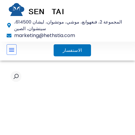
تخطي
إلى
المحتوى
المجموعة 2، فنغهوانغ، موشي، موتشوان، ليشان 614500،
سيتشوان، الصين
marketing@hethstia.com
الاستفسار