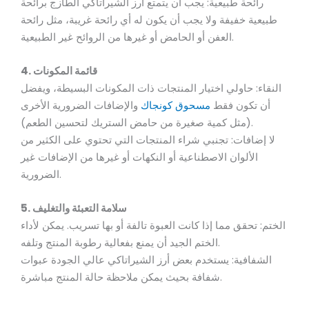
رائحة طبيعية: يجب أن يتمتع أرز الشيراتاكي الطازج برائحة
طبيعية خفيفة ولا يجب أن يكون له أي رائحة غريبة، مثل رائحة
العفن أو الحامض أو غيرها من الروائح غير الطبيعية.
4. قائمة المكونات
النقاء: حاولي اختيار المنتجات ذات المكونات البسيطة، ويفضل
أن تكون فقط
مسحوق كونجاك
والإضافات الضرورية الأخرى
(مثل كمية صغيرة من حامض الستريك لتحسين الطعم).
لا إضافات: تجنبي شراء المنتجات التي تحتوي على الكثير من
الألوان الاصطناعية أو النكهات أو غيرها من الإضافات غير
الضرورية.
5. سلامة التعبئة والتغليف
الختم: تحقق مما إذا كانت العبوة تالفة أو بها تسريب. يمكن لأداء
الختم الجيد أن يمنع بفعالية رطوبة المنتج وتلفه.
الشفافية: يستخدم بعض أرز الشيراتاكي عالي الجودة عبوات
شفافة بحيث يمكن ملاحظة حالة المنتج مباشرة.