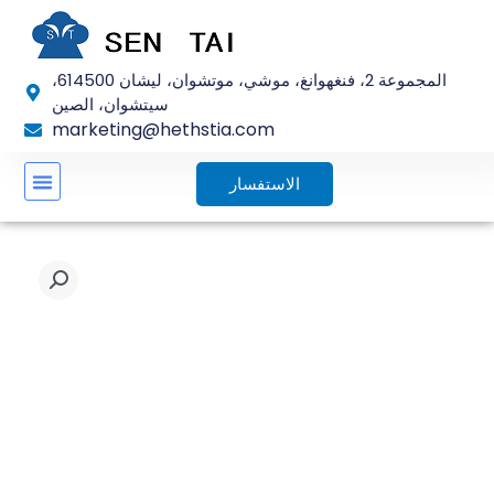
تخطي
إلى
المحتوى
المجموعة 2، فنغهوانغ، موشي، موتشوان، ليشان 614500،
سيتشوان، الصين
marketing@hethstia.com
الاستفسار