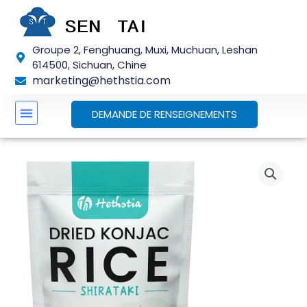
Skip
to
content
Groupe 2, Fenghuang, Muxi, Muchuan, Leshan
614500, Sichuan, Chine
marketing@hethstia.com
DEMANDE DE RENSEIGNEMENTS