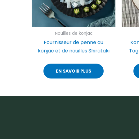
Nouilles de konjac
Fournisseur de penne au
Kon
konjac et de nouilles Shirataki
Tagl
EN SAVOIR PLUS