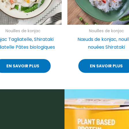
Nouilles de konjac
Nouilles de konjac
jac Tagliatelle, Shirataki
Nœuds de konjac, nouil
iatelle Pâtes biologiques
nouées Shirataki
EN SAVOIR PLUS
EN SAVOIR PLUS