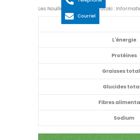
Les Nouilles D'igname Shirataki : Informati
Courriel
L'énergie
Protéines
Graisses tota
Glucides tota
Fibres alimenta
Sodium