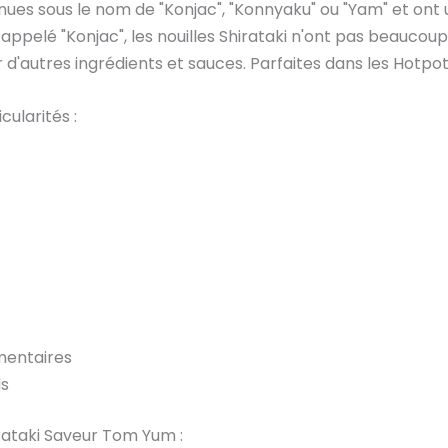
nnues sous le nom de "Konjac", "Konnyaku" ou "Yam" et on
 appelé "Konjac", les nouilles Shirataki n'ont pas beauco
d'autres ingrédients et sauces. Parfaites dans les Hotpot
cularités :
imentaires
ds
irataki Saveur Tom Yum :