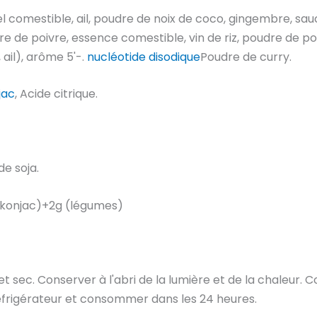
 sel comestible, ail, poudre de noix de coco, gingembre, s
re de poivre, essence comestible, vin de riz, poudre de po
ail), arôme 5'-.
nucléotide disodique
Poudre de curry.
jac
, Acide citrique.
de soja.
e konjac)+2g (légumes)
t sec. Conserver à l'abri de la lumière et de la chaleur. Co
éfrigérateur et consommer dans les 24 heures.