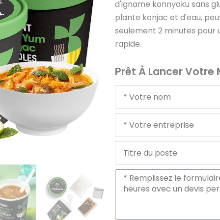
d'igname konnyaku sans glut
plante konjac et d'eau, pe
seulement 2 minutes pour u
rapide.
Prêt À Lancer Votre
Votre
nom
Votre
entreprise
Titre
du
poste
Message