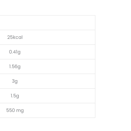
25kcal
0.41g
1.56g
3g
1.5g
550 mg