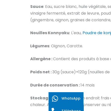
Sauce
: Eau, sucre blanc, huile végétale,
vinaigre fermenté, extrait de levure, poud
(gingembre, oignon, graines de coriandre, 
Nouilles Konnyaku
: L'eau,
Poudre de kon
Légumes
: Oignon, Carotte.
Allergène :
Contient des produits à base 
Poids net :
30g (sauce)+120g (nouilles d
Durée de conservation :
14 mois
Stockage :
Stocker dans un endroit frais e
WhatsApp
chaleur. Après ouverture, conserver au r
Téléphone