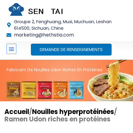
Skip
to
content
Groupe 2, Fenghuang, Muxi, Muchuan, Leshan
614500, Sichuan, Chine
marketing@hethstia.com
DEMANDE DE RENSEIGNEMENTS
Fabricant De Nouilles Udon Riches En Protéines
Accueil
/
Nouilles hyperprotéinées
/
Ramen Udon riches en protéines