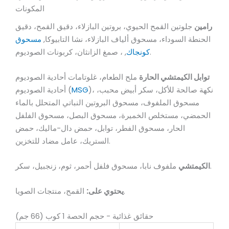
المكونات
رامين
جلوتين القمح الحيوي، بروتين البازلاء، دقيق القمح، دقيق
الحنطة السوداء، مسحوق ألياف البازلاء، نشا التابيوكا,
مسحوق
, ، صمغ الزانثان، كربونات الصوديوم.
كونجاك
توابل الكيمتشي الحارة
ملح الطعام، غلوتامات أحادية الصوديوم
)، نكهة صالحة للأكل، سكر أبيض محبب،
MSG
أحادية الصوديوم (
مسحوق الملفوف، مسحوق البروتين النباتي المتحلل بالماء
الحمضي، مستخلص الخميرة، مسحوق البصل، مسحوق الفلفل
الحار، مسحوق الفطر، توابل، حمض دال-ماليك، حمض
الستريك، عامل مضاد للتخزين.
ملفوف نابا، مسحوق فلفل أحمر، ثوم، زنجبيل، سكر.
الكيمتشي
القمح، منتجات الصويا.
يحتوي على:
حقائق غذائية - حجم الحصة 1 كوب (66 جم)