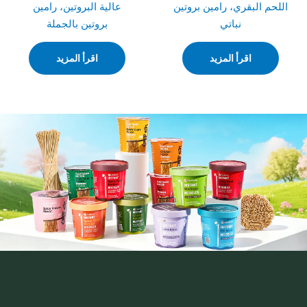
اللحم البقري، رامين بروتين
عالية البروتين، رامين
نباتي
بروتين بالجملة
اقرأ المزيد
اقرأ المزيد