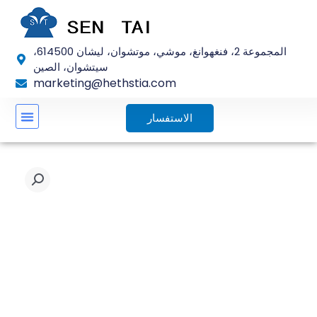
تخطي
إلى
المحتوى
المجموعة 2، فنغهوانغ، موشي، موتشوان، ليشان 614500،
سيتشوان، الصين
marketing@hethstia.com
الاستفسار