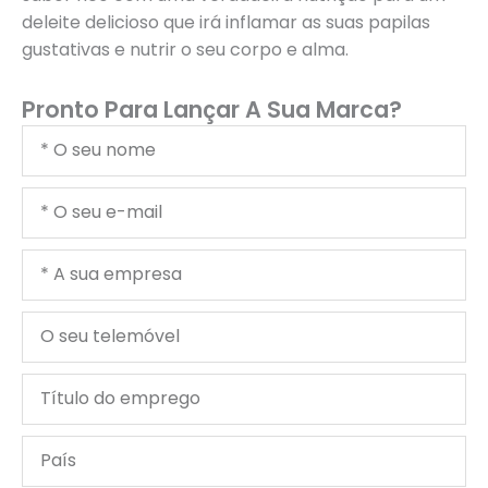
deleite delicioso que irá inflamar as suas papilas
gustativas e nutrir o seu corpo e alma.
Pronto Para Lançar A Sua Marca?
O
seu
nome
O
seu
e-
A
mail
sua
empresa
O
seu
telemóvel
Título
do
emprego
País