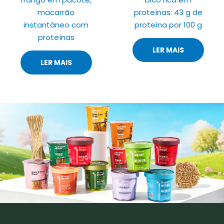
macarrão
proteínas: 43 g de
instantâneo com
proteína por 100 g
proteínas
LER MAIS
LER MAIS