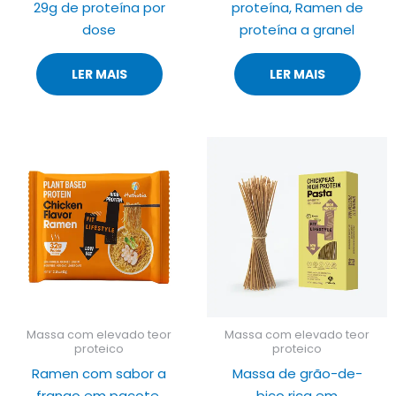
29g de proteína por
proteína, Ramen de
dose
proteína a granel
LER MAIS
LER MAIS
Massa com elevado teor
Massa com elevado teor
proteico
proteico
Ramen com sabor a
Massa de grão-de-
frango em pacote,
bico rica em