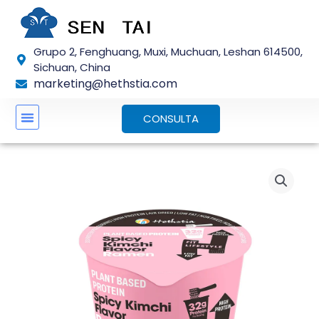
Saltar
para
o
Grupo 2, Fenghuang, Muxi, Muchuan, Leshan 614500,
conteúdo
Sichuan, China
marketing@hethstia.com
CONSULTA