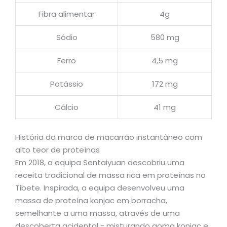
Fibra alimentar
4g
Sódio
580 mg
Ferro
4,5 mg
Potássio
172 mg
Cálcio
41 mg
História da marca de macarrão instantâneo com
alto teor de proteínas
Em 2018, a equipa Sentaiyuan descobriu uma
receita tradicional de massa rica em proteínas no
Tibete. Inspirada, a equipa desenvolveu uma
massa de proteína konjac em borracha,
semelhante a uma massa, através de uma
descoberta acidental - misturando goma konjac e