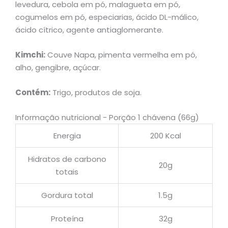
levedura, cebola em pó, malagueta em pó,
cogumelos em pó, especiarias, ácido DL-málico,
ácido cítrico, agente antiaglomerante.
Kimchi:
Couve Napa, pimenta vermelha em pó,
alho, gengibre, açúcar.
Contém:
Trigo, produtos de soja.
Informação nutricional - Porção 1 chávena (66g)
Energia
200 Kcal
Hidratos de carbono
20g
totais
Gordura total
1.5g
Proteína
32g