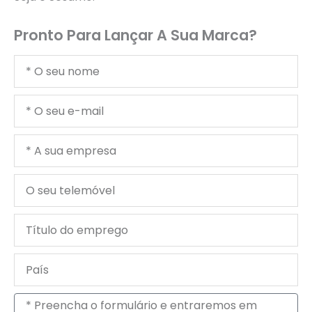
Pronto Para Lançar A Sua Marca?
O
seu
nome
O
seu
e-
A
mail
sua
empresa
O
seu
telemóvel
Título
do
emprego
País
Mensagem