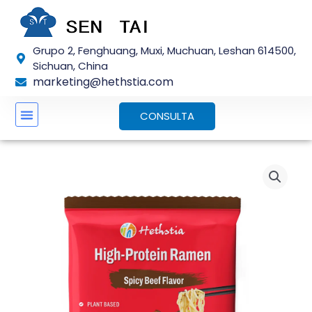
Saltar
para
o
Grupo 2, Fenghuang, Muxi, Muchuan, Leshan 614500,
conteúdo
Sichuan, China
marketing@hethstia.com
CONSULTA