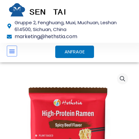
Zum
Inhalt
springen
Gruppe 2, Fenghuang, Muxi, Muchuan, Leshan
614500, Sichuan, China
marketing@hethstia.com
ANFRAGE