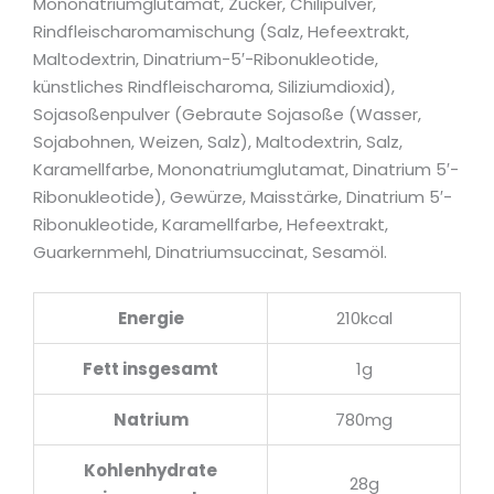
Mononatriumglutamat, Zucker, Chilipulver,
Rindfleischaromamischung (Salz, Hefeextrakt,
Maltodextrin, Dinatrium-5′-Ribonukleotide,
künstliches Rindfleischaroma, Siliziumdioxid),
Sojasoßenpulver (Gebraute Sojasoße (Wasser,
Sojabohnen, Weizen, Salz), Maltodextrin, Salz,
Karamellfarbe, Mononatriumglutamat, Dinatrium 5′-
Ribonukleotide), Gewürze, Maisstärke, Dinatrium 5′-
Ribonukleotide, Karamellfarbe, Hefeextrakt,
Guarkernmehl, Dinatriumsuccinat, Sesamöl.
Energie
210kcal
Fett insgesamt
1g
Natrium
780mg
Kohlenhydrate
28g