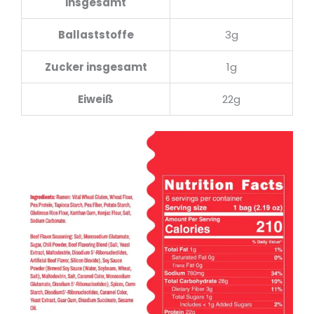
insgesamt
Ballaststoffe
3g
Zucker insgesamt
1g
Eiweiß
22g