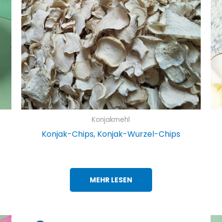
Konjakmehl
Konjak-Chips, Konjak-Wurzel-Chips
MEHR LESEN