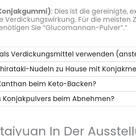
 Konjakgummi)
: Dies ist die gereinigte, e
te Verdickungswirkung. Für die meiste
nötigen Sie “Glucomannan-Pulver”.”
als Verdickungsmittel verwenden (anste
Shirataki-Nudeln zu Hause mit Konjakme
ür Xanthan beim Keto-Backen?
des Konjakpulvers beim Abnehmen?
taiyuan In Der Ausstel