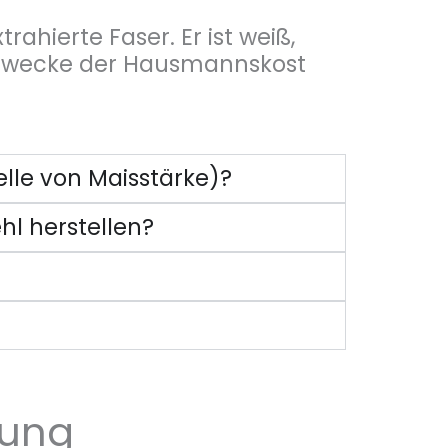
xtrahierte Faser. Er ist weiß,
n Zwecke der Hausmannskost
lle von Maisstärke)?
hl herstellen?
lung