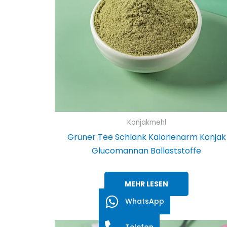
Konjakmehl
Grüner Tee Schlank Kalorienarm Konjak
Glucomannan Ballaststoffe
MEHR LESEN
WhatsApp
Telefon