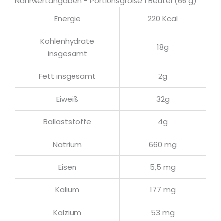
Nährwertangaben - Portionsgröße 1 Beutel (66 g)
Energie
220 Kcal
Kohlenhydrate
18g
insgesamt
Fett insgesamt
2g
Eiweiß
32g
Ballaststoffe
4g
Natrium
660 mg
Eisen
5,5 mg
Kalium
177 mg
Kalzium
53 mg