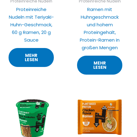
Proteinreiche Nudeln
Proteinreiche Nudeln
Proteinreiche
Ramen mit
Nudeln mit Teriyaki-
Huhngeschmack
Huhn-Geschmack,
und hohem
60 g Ramen, 20 g
Proteingehalt,
Sauce
Protein-Ramen in
großen Mengen
MEHR
LESEN
MEHR
LESEN