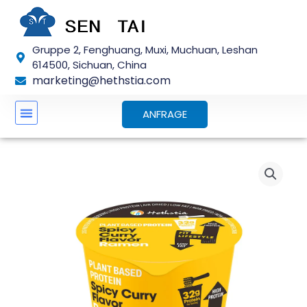
Zum
Inhalt
springen
Gruppe 2, Fenghuang, Muxi, Muchuan, Leshan
614500, Sichuan, China
marketing@hethstia.com
ANFRAGE