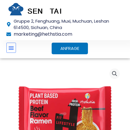
Zum
Inhalt
springen
Gruppe 2, Fenghuang, Muxi, Muchuan, Leshan
614500, Sichuan, China
marketing@hethstia.com
ANFRAGE