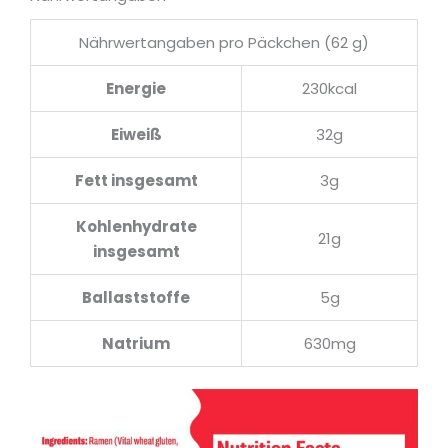
Nährwertangaben pro Päckchen (62 g)
Energie
230kcal
Eiweiß
32g
Fett insgesamt
3g
Kohlenhydrate
21g
insgesamt
Ballaststoffe
5g
Natrium
630mg