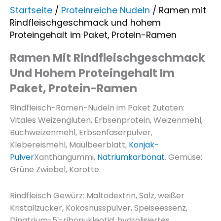
Startseite
/
Proteinreiche Nudeln
/ Ramen mit
Rindfleischgeschmack und hohem
Proteingehalt im Paket, Protein-Ramen
Ramen Mit Rindfleischgeschmack
Und Hohem Proteingehalt Im
Paket, Protein-Ramen
Rindfleisch-Ramen-Nudeln im Paket Zutaten:
Vitales Weizengluten, Erbsenprotein, Weizenmehl,
Buchweizenmehl, Erbsenfaserpulver,
Klebereismehl, Maulbeerblatt,
Konjak-
Pulver
Xanthangummi,
Natriumkarbonat
. Gemüse:
Grüne Zwiebel, Karotte.
Rindfleisch Gewürz: Maltodextrin, Salz, weißer
Kristallzucker, Kokosnusspulver, Speiseessenz,
Dinatrium-5′-ribonukleotid, hydrolisiertes