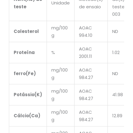
Unidade
teste
de ensaio
teste(s)
003
mg/100
AOAC
Colesterol
ND
g
994.10
AOAC
Proteína
%
1.02
2001.11
mg/100
AOAC
ferro(Fe)
ND
g
984.27
mg/100
AOAC
Potássio(K)
41.98
g
984.27
mg/100
AOAC
Cálcio(Ca)
12.89
g
984.27