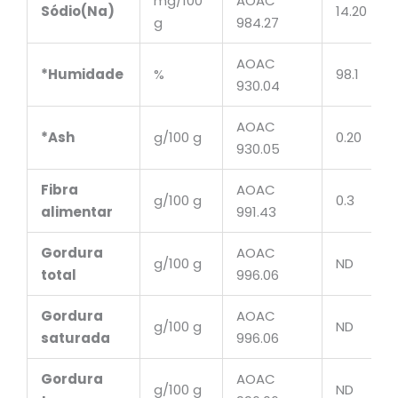
mg/100
AOAC
Sódio(Na)
14.20
g
984.27
AOAC
*Humidade
%
98.1
930.04
AOAC
*Ash
g/100 g
0.20
930.05
Fibra
AOAC
g/100 g
0.3
alimentar
991.43
Gordura
AOAC
g/100 g
ND
total
996.06
Gordura
AOAC
g/100 g
ND
saturada
996.06
Gordura
AOAC
g/100 g
ND