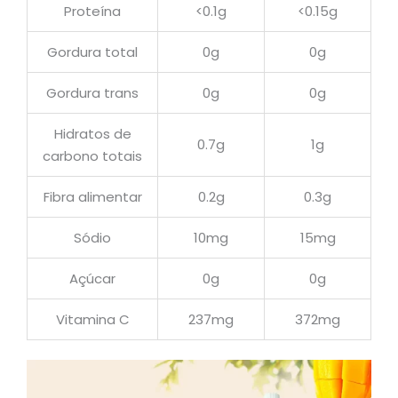
Proteína
<0.1g
<0.15g
Gordura total
0g
0g
Gordura trans
0g
0g
Hidratos de
0.7g
1g
carbono totais
Fibra alimentar
0.2g
0.3g
Sódio
10mg
15mg
Açúcar
0g
0g
Vitamina C
237mg
372mg