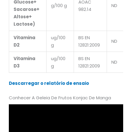
Glucose+
AOAC
g/100 g
ND
Sacarose+
982.14
Altose+
Lactose)
Vitamina
ug/100
BS EN
ND
D2
g
12821:2009
Vitamina
ug/100
BS EN
ND
D3
g
12821:2009
Descarregar o relatório de ensaio
Conhecer A Geleia De Frutos Konjac De Manga