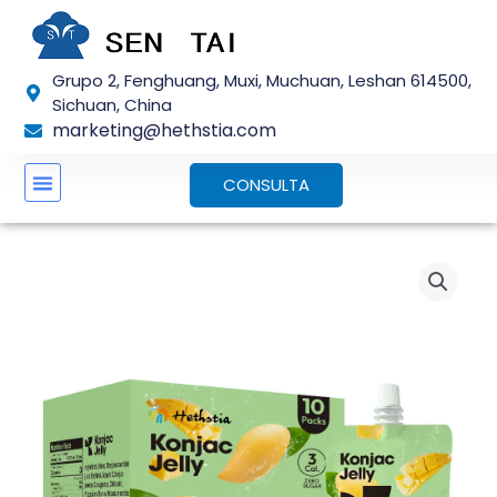
Saltar
para
o
Grupo 2, Fenghuang, Muxi, Muchuan, Leshan 614500,
conteúdo
Sichuan, China
marketing@hethstia.com
CONSULTA