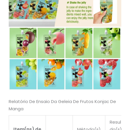
Relatório De Ensaio Da Geleia De Frutos Konjac De
Manga
Resultad
Item(ns) de
Método(s)
do(s)