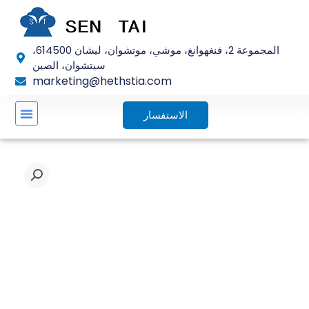
تخطي
إلى
المحتوى
المجموعة 2، فنغهوانغ، موشي، موتشوان، ليشان 614500،
سيتشوان، الصين
marketing@hethstia.com
الاستفسار