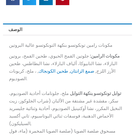
الوصف
مكونات رامين تونكوتسو بنكهة التونكوتسو عالية البروتين
مكونات الرامين:
جلوتين القمح الحيوي، طحين القمح، بروتين
البازلاء، نشا التابيوكا، ألياف البازلاء، نشا البطاطس، طحين
الأرز اللزج,
صمغ الزانثان
,
طحين الكونجاك
, ، ملح، كربونات
الصوديوم.
توابل تونكوتسو بنكهة التوابل
ملح، جلوتامات أحادية الصوديوم،
سكر، مقشدة غير مشتقة من الألبان (شراب الجلوكوز، زيت
النخيل المكرر، نشا أوكتينيل الصوديوم، أحادية وثنائية جليسريد
الأحماض الدهنية، فوسفات ثنائي البوتاسيوم، ثاني أكسيد
السيليكون),
مسحوق صلصة الصويا (صلصة الصويا المخمرة (ماء، فول