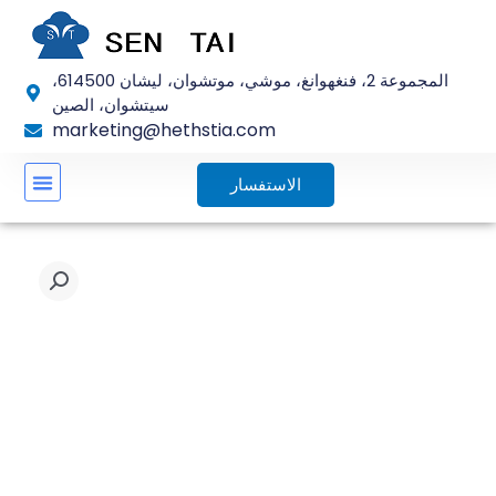
تخطي
إلى
المحتوى
المجموعة 2، فنغهوانغ، موشي، موتشوان، ليشان 614500،
سيتشوان، الصين
marketing@hethstia.com
الاستفسار