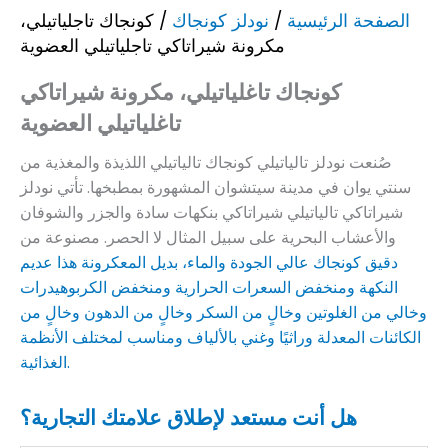
الصفحة الرئيسية
/
نودلز كونجاك
/ كونجاك تاجلياتيلي،
مكرونة شيراتاكي تاجلياتيلي العضوية
كونجاك تاغلياتيلي، مكرونة شيراتاكي
تاغلياتيلي العضوية
صُنعت نودلز تالياتيلي كونجاك تالياتيلي اللذيذة والمغذية من
سنتي يوان في مدينة سيتشوان المشهورة بمطبخها. تأتي نودلز
شيراتاكي تالياتيلي شيراتاكي بنكهات سادة والجزر والشوفان
والأعشاب البحرية على سبيل المثال لا الحصر. مصنوعة من
دقيق كونجاك عالي الجودة والماء، بديل المعكرونة هذا عديم
النكهة ومنخفض السعرات الحرارية ومنخفض الكربوهيدرات
وخالي من الغلوتين وخالٍ من السكر وخالٍ من الدهون وخالٍ من
الكائنات المعدلة وراثيًا وغني بالألياف ومناسب لمختلف الأنظمة
الغذائية.
هل أنت مستعد لإطلاق علامتك التجارية؟