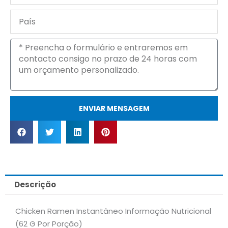
emprego
País
Mensagem
ENVIAR MENSAGEM
Descrição
Chicken Ramen Instantâneo Informação Nutricional
(62 G Por Porção)