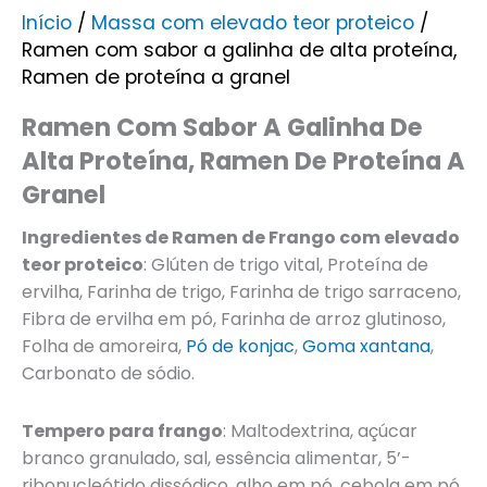
Início
/
Massa com elevado teor proteico
/
Ramen com sabor a galinha de alta proteína,
Ramen de proteína a granel
Ramen Com Sabor A Galinha De
Alta Proteína, Ramen De Proteína A
Granel
Ingredientes de Ramen de Frango com elevado
teor proteico
: Glúten de trigo vital, Proteína de
ervilha, Farinha de trigo, Farinha de trigo sarraceno,
Fibra de ervilha em pó, Farinha de arroz glutinoso,
Folha de amoreira,
Pó de konjac
,
Goma xantana
,
Carbonato de sódio.
Tempero para frango
: Maltodextrina, açúcar
branco granulado, sal, essência alimentar, 5’-
ribonucleótido dissódico, alho em pó, cebola em pó,