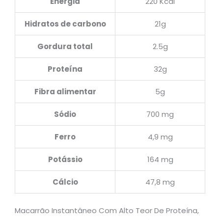
Energia
220 Kcal
Hidratos de carbono
21g
Gordura total
2.5g
Proteína
32g
Fibra alimentar
5g
Sódio
700 mg
Ferro
4,9 mg
Potássio
164 mg
Cálcio
47,8 mg
Macarrão Instantâneo Com Alto Teor De Proteína,