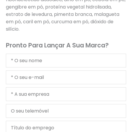
gengibre em pó, proteína vegetal hidrolisada,
extrato de levedura, pimenta branca, malagueta
em pó, caril em pó, curcuma em pó, dióxido de
silício.
Pronto Para Lançar A Sua Marca?
O
seu
nome
O
seu
e-
A
mail
sua
empresa
O
seu
telemóvel
Título
do