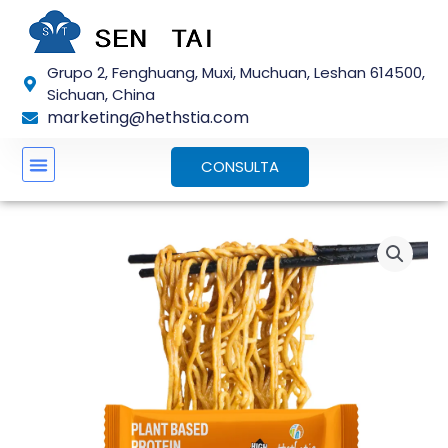
Saltar
para
o
Grupo 2, Fenghuang, Muxi, Muchuan, Leshan 614500,
conteúdo
Sichuan, China
marketing@hethstia.com
CONSULTA