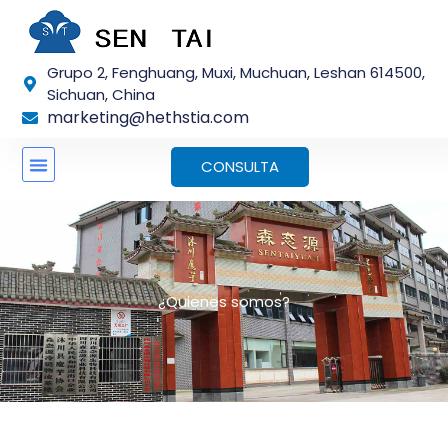
Ir
al
contenido
Grupo 2, Fenghuang, Muxi, Muchuan, Leshan 614500,
Sichuan, China
marketing@hethstia.com
CONSULTA
¿Quienes somos?