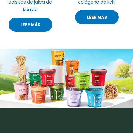
Bolsitas de jalea de
colágeno de lichi
konjac
LEER MÁS
LEER MÁS