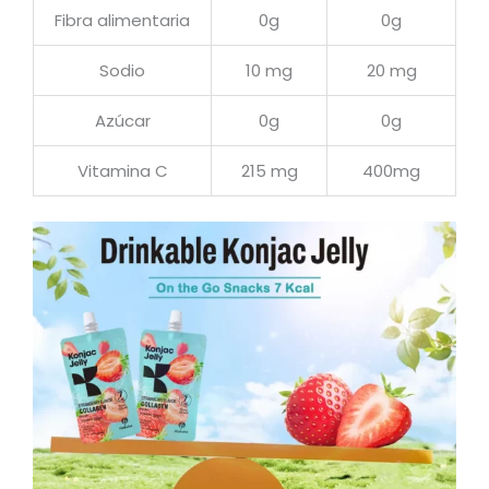
Fibra alimentaria
0g
0g
Sodio
10 mg
20 mg
Azúcar
0g
0g
Vitamina C
215 mg
400mg