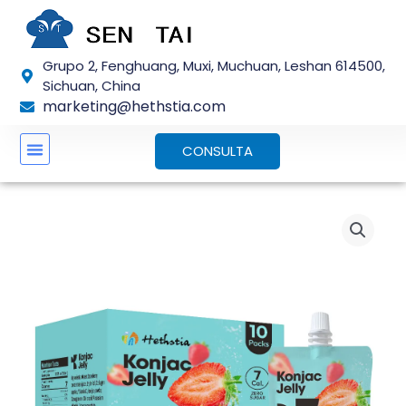
Ir
al
contenido
Grupo 2, Fenghuang, Muxi, Muchuan, Leshan 614500,
Sichuan, China
marketing@hethstia.com
CONSULTA