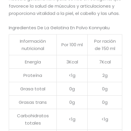
favorece la salud de músculos y articulaciones y
proporciona vitalidad a la piel, el cabello y las uñas.
Ingredientes De La Gelatina En Polvo Konnyaku
Información
Por ración
Por 100 ml
nutricional
de 150 ml
Energía
3Kcal
7Kcal
Proteína
<1g
2g
Grasa total
0g
0g
Grasas trans
0g
0g
Carbohidratos
<1g
<1g
totales