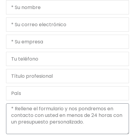
Tu
nombre
Tu
correo
electrónico
Tu
empresa
Tu
teléfono
Título
profesional
País
Mensaje