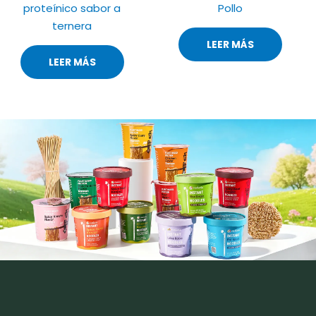
proteínico sabor a
Pollo
ternera
LEER MÁS
LEER MÁS