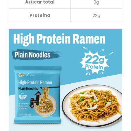
Azúcar total
0g
Proteína
22g