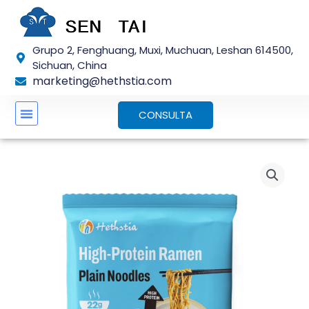
Ir
al
contenido
Grupo 2, Fenghuang, Muxi, Muchuan, Leshan 614500,
Sichuan, China
marketing@hethstia.com
CONSULTA