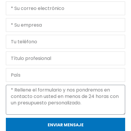
Tu
correo
electrónico
Tu
empresa
Tu
teléfono
Título
profesional
País
Mensaje
ENVIAR MENSAJE