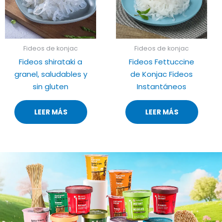
Fideos de konjac
Fideos de konjac
Fideos shirataki a
Fideos Fettuccine
granel, saludables y
de Konjac Fideos
sin gluten
Instantáneos
LEER MÁS
LEER MÁS