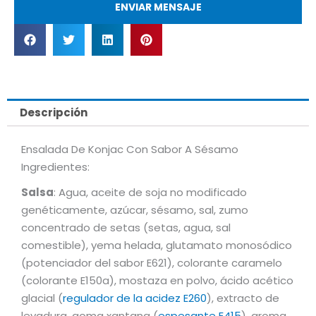
ENVIAR MENSAJE
Descripción
Ensalada De Konjac Con Sabor A Sésamo
Ingredientes:
Salsa
: Agua, aceite de soja no modificado
genéticamente, azúcar, sésamo, sal, zumo
concentrado de setas (setas, agua, sal
comestible), yema helada, glutamato monosódico
(potenciador del sabor E621), colorante caramelo
(colorante E150a), mostaza en polvo, ácido acético
glacial (
regulador de la acidez E260
), extracto de
levadura, goma xantana (
espesante E415
), aroma,