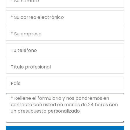
nombre
Tu
correo
electrónico
Tu
empresa
Tu
teléfono
Título
profesional
País
Mensaje