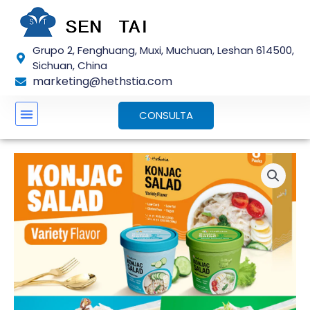
Ir
al
contenido
Grupo 2, Fenghuang, Muxi, Muchuan, Leshan 614500,
Sichuan, China
marketing@hethstia.com
CONSULTA