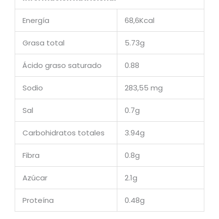
Energía
68,6Kcal
Grasa total
5.73g
Ácido graso saturado
0.88
Sodio
283,55 mg
Sal
0.7g
Carbohidratos totales
3.94g
Fibra
0.8g
Azúcar
2.1g
Proteína
0.48g