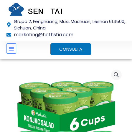
Ir
al
contenido
Grupo 2, Fenghuang, Muxi, Muchuan, Leshan 614500,
Sichuan, China
marketing@hethstia.com
CONSULTA