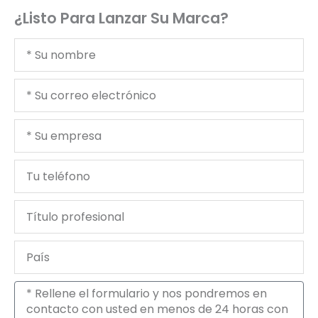
¿Listo Para Lanzar Su Marca?
Tu
nombre
Tu
correo
electrónico
Tu
empresa
Tu
teléfono
Título
profesional
País
Mensaje