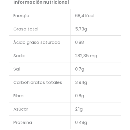
Información nutricional
Energía
68,4 Kcal
Grasa total
5.73g
Ácido graso saturado
0.88
Sodio
282,35 mg
Sal
0.7g
Carbohidratos totales
3.94g
Fibra
0.8g
Azúcar
2.1g
Proteína
0.48g