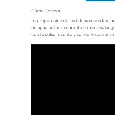
Cómo Cocinar
La preparación de los fideos secos Konjac
en agua caliente durante 5 minutos, luego
con tu salsa favorita y saltearlos durante