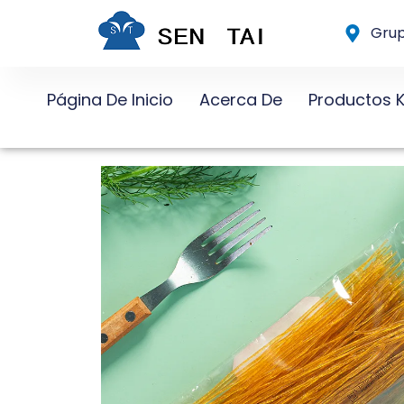
Ir
Grup
al
contenido
Página De Inicio
Acerca De
Productos 