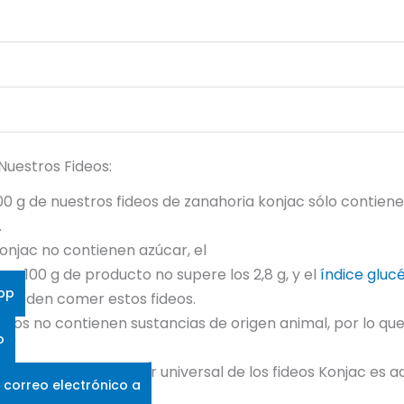
Nuestros Fideos:
00 g de nuestros fideos de zanahoria konjac sólo contien
.
konjac no contienen azúcar, el
r 100 g de producto no supere los 2,8 g, y el
índice gluc
pp
 pueden comer estos fideos.
deos no contienen sustancias de origen animal, por lo q
o
de comidas - El sabor universal de los fideos Konjac es
 correo electrónico a