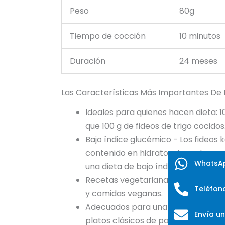
Peso
80g
Tiempo de cocción
10 minutos
Duración
24 meses
Las Características Más Importantes De 
Ideales para quienes hacen dieta: 1
que 100 g de fideos de trigo cocidos
Bajo índice glucémico - Los fideos 
contenido en hidratos de carbono po
WhatsA
una dieta de bajo índice glucémico
Recetas vegetarianas - Nuestros fi
Teléfon
y comidas veganas.
Adecuados para una gran variedad 
Envía un
platos clásicos de pasta.