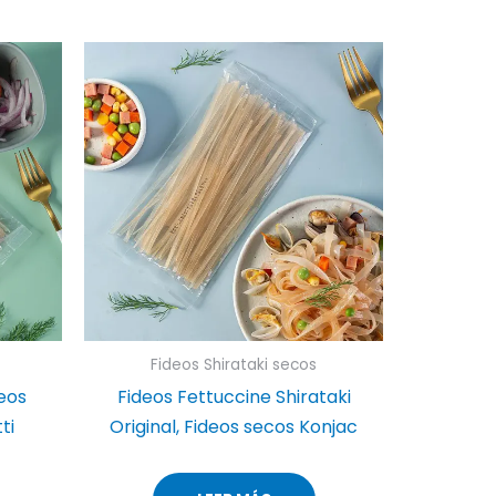
Fideos Shirataki secos
deos
Fideos Fettuccine Shirataki
ti
Original, Fideos secos Konjac