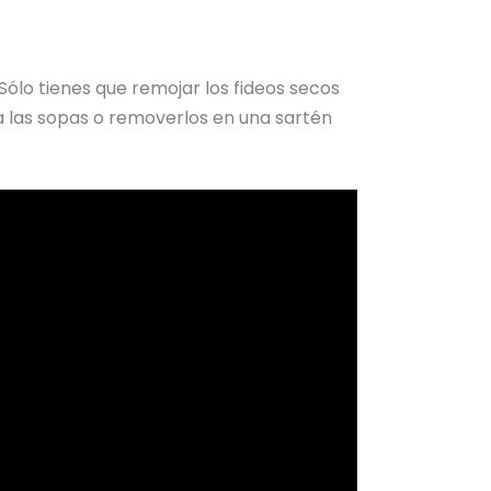
Sólo tienes que remojar los fideos secos
 a las sopas o removerlos en una sartén