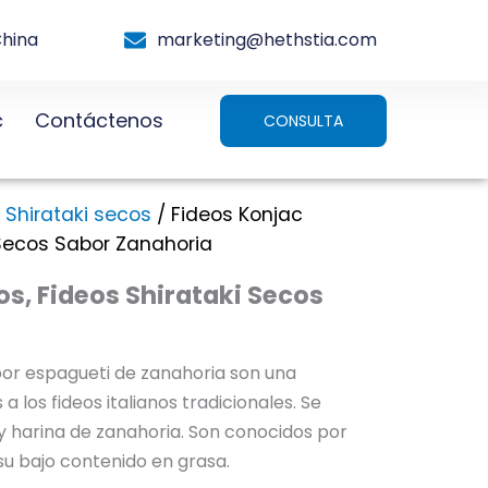
China
marketing@hethstia.com
c
Contáctenos
CONSULTA
 Shirataki secos
/ Fideos Konjac
 Secos Sabor Zanahoria
s, Fideos Shirataki Secos
bor espagueti de zanahoria son una
a los fideos italianos tradicionales. Se
y harina de zanahoria. Son conocidos por
su bajo contenido en grasa.