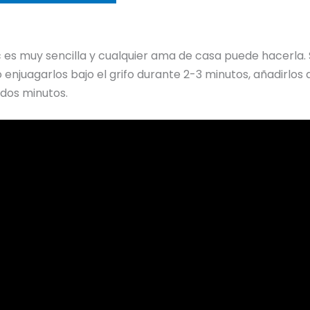
 es muy sencilla y cualquier ama de casa puede hacerla. 
 enjuagarlos bajo el grifo durante 2-3 minutos, añadirlos
 dos minutos.