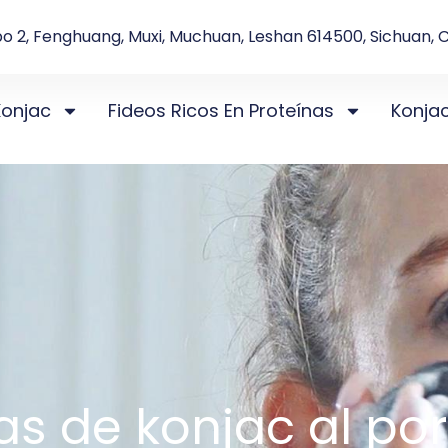
o 2, Fenghuang, Muxi, Muchuan, Leshan 614500, Sichuan, 
Konjac
Fideos Ricos En Proteínas
Konja
as de konjac al po