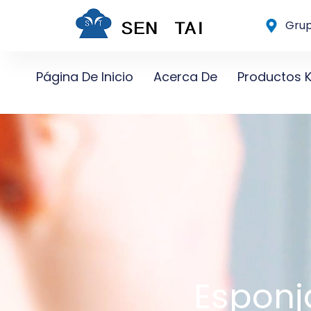
Ir
Grup
al
contenido
Página De Inicio
Acerca De
Productos 
Esponj