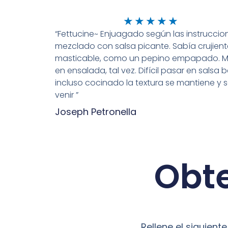
Bewertet
★
★
★
★
★
“Fettucine~ Enjuagado según las instruccio
mit
mezclado con salsa picante. Sabía crujient
5
masticable, como un pepino empapado. M
von
en ensalada, tal vez. Difícil pasar en salsa 
5
incluso cocinado la textura se mantiene y s
venir ”
Joseph Petronella
Obte
Rellene el siguien