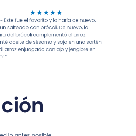
Bewertet
★
★
★
★
★
e~ Este fue el favorito y lo haría de nuevo.
mit
 un salteado con brócoli. De nuevo, la
5
ura del brócoli complementó el arroz.
von
nté aceite de sésamo y soja en una sartén,
5
í arroz enjuagado con ajo y jengibre en
o”.”
ación
d lo antes posible.