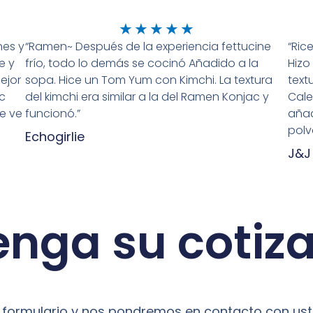
Bewertet
★
★
★
★
★
nes y
“Ramen~ Después de la experiencia fettucine
mit
“Ric
e y
frío, todo lo demás se cocinó Añadido a la
Hizo
5
ejor
sopa. Hice un Tom Yum con Kimchi. La textura
text
von
bc
del kimchi era similar a la del Ramen Konjac y
Cale
5
e ve
funcionó.”
añad
polv
Echogirlie
J&J
nga su cotiz
te formulario y nos pondremos en contacto con uste