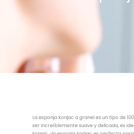
La esponja konjac a granel es un tipo de 100
ser increíblemente suave y delicada, es ide
konjac, ¡la esponja konjac es perfecta para 