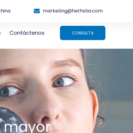
China
marketing@hethstia.com
c
Contáctenos
CONSULTA
r mayor