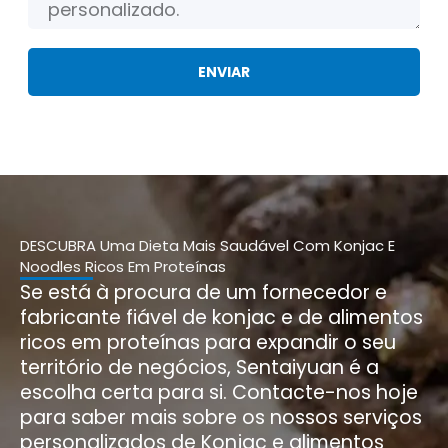
s
o
a
e
g
ENVIAR
m
e
p
m
r
e
g
o
DESCUBRA Uma Dieta Mais Saudável Com Konjac E
Noodles Ricos Em Proteínas
Se está à procura de um fornecedor e
fabricante fiável de konjac e de alimentos
ricos em proteínas para expandir o seu
território de negócios, Sentaiyuan é a
escolha certa para si. Contacte-nos hoje
para saber mais sobre os nossos serviços
personalizados de Konjac e alimentos