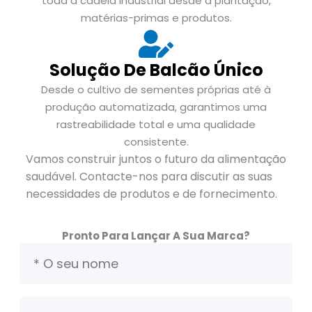
toda a cadeia industrial desde a plantação,
matérias-primas e produtos.
Solução De Balcão Único
Desde o cultivo de sementes próprias até à
produção automatizada, garantimos uma
rastreabilidade total e uma qualidade
consistente.
Vamos construir juntos o futuro da alimentação
saudável. Contacte-nos para discutir as suas
necessidades de produtos e de fornecimento.
Pronto Para Lançar A Sua Marca?
O
s
e
u
O