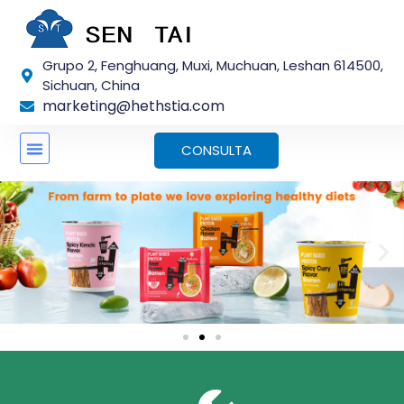
Saltar
para
o
Grupo 2, Fenghuang, Muxi, Muchuan, Leshan 614500,
conteúdo
Sichuan, China
marketing@hethstia.com
CONSULTA