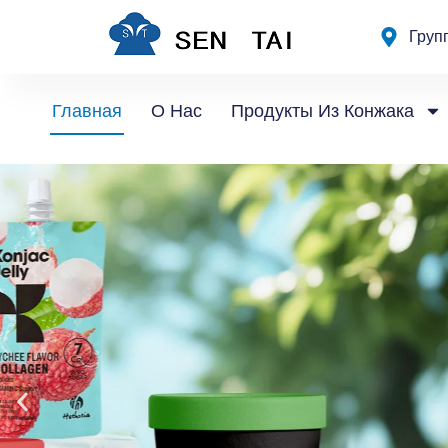
Перейти
Груп
к
содержанию
Главная
О Нас
Продукты Из Конжака