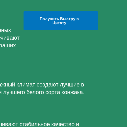
Получить Быструю
Цитату
чных
ечивают
 ваших
ажный климат создают лучшие в
 лучшего белого сорта конжака.
ивают стабильное качество и