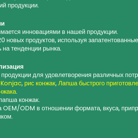
ий продукции.
ии
имается инновациями в нашей продукции.
0 новых продуктов, используя запатентованные
ь на тенденции рынка.
лизация
продукции для удовлетворения различных потр
 Konjac
,
рис конжак
,
Лапша быстрого приготовл
онжака
.
лапша конжак.
 OEM/ODM в отношении формата, вкуса, припра
нком.