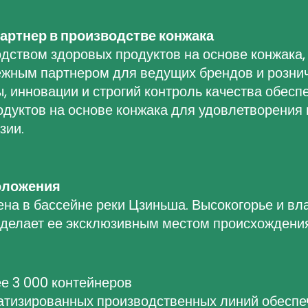
артнер в производстве конжака
дством здоровых продуктов на основе конжака,
ежным партнером для ведущих брендов и розни
, инновации и строгий контроль качества обесп
дуктов на основе конжака для удовлетворения
зии.
оложения
на в бассейне реки Цзиньша. Высокогорье и вл
 делает ее эксклюзивным местом происхождения
е 3 000 контейнеров
тизированных производственных линий обеспеч