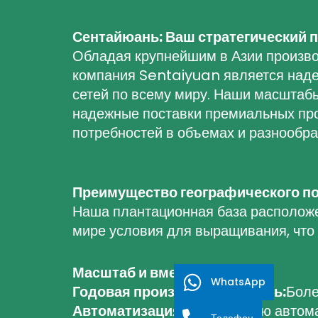
Сентайюань: Ваш стратегический п
Обладая крупнейшим в Азии произво
компания Sentaiyuan является над
сетей по всему миру. Наши масштабы
надежные поставки премиальных про
потребностей в объемах и разнообра
Преимущество географического п
Наша плантационная база расположе
мире условия для выращивания, что
Масштаб и вместимость
WhatsApp
Годовая производительность:
Боле
Автоматизация.
8 полностью автома
Телефон