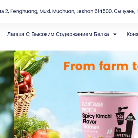
па 2, Fenghuang, Muxi, Muchuan, Leshan 614500, Сычуань, 
Лапша С Высоким Содержанием Белка
Кон