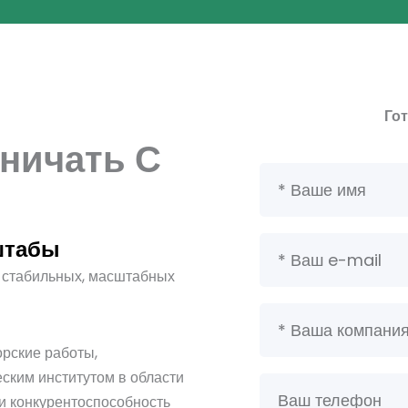
Го
ничать С
В
а
ш
В
штабы
е
а
и
 стабильных, масштабных
ш
м
В
а
я
а
д
рские работы,
ш
р
ким институтом в области
В
а
е
 и конкурентоспособность