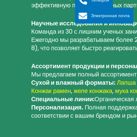
эффективную поставку крупных парт
Электронная почта
Научные исследования и инновац
Команда из 30 с лишним ученых зан
Ежегодно мы разрабатываем более 2
8), что позволяет быстро реагироват
Ассортимент продукции и персона
Мы предлагаем полный ассортимент 
Сухой и влажный форматы:
​
Лапша
Конжак рамен
,
желе конжака
,
мука к
Специальные линии:
Органическая 
Персонализация.
Полная поддержка
соответствии с вашим брендом и ры