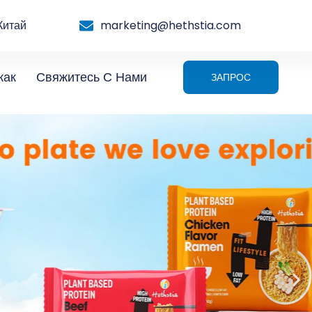
Китай
marketing@hethstia.com
жак
Свяжитесь С Нами
ЗАПРОС