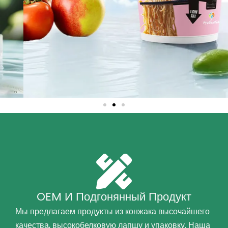
OEM И Подгонянный Продукт
Мы предлагаем продукты из конжака высочайшего
качества, высокобелковую лапшу и упаковку. Наша