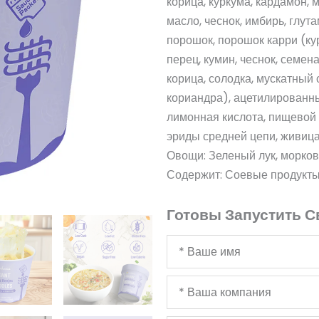
корица, куркума, кардамон, 
масло, чеснок, имбирь, глу
порошок, порошок карри (ку
перец, кумин, чеснок, семен
корица, солодка, мускатный 
кориандра), ацетилированны
лимонная кислота, пищевой 
эриды средней цепи, живица
Овощи: Зеленый лук, морков
Содержит: Соевые продукты
Готовы Запустить С
Ваше
имя
Ваша
компания