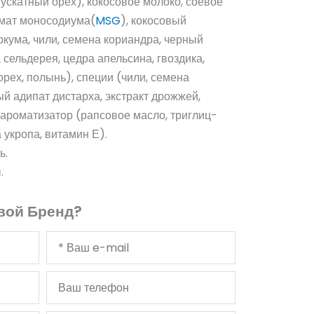
мускатный орех), кокосовое молоко, соевое
тамат моносодиума(
MSG
), кокосовый
ркума, чили, семена кориандра, черный
а сельдерея, цедра апельсина, гвоздика,
орех, полынь), специи (чили, семена
й адипат дистарха, экстракт дрожжей,
ароматизатор (рапсовое масло, триглиц-
 укропа, витамин Е).
ь.
.
вой Бренд?
Ваш
адрес
электронной
Ваш
почты
телефон