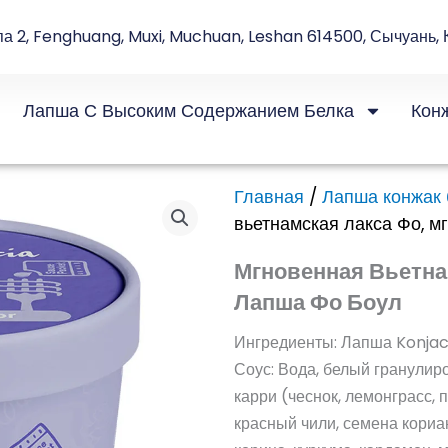
па 2, Fenghuang, Muxi, Muchuan, Leshan 614500, Сычуань, 
Лапша С Высоким Содержанием Белка
Кон
Главная
/
Лапша конжак 
вьетнамская лакса Фо, 
Мгновенная Вьетна
Лапша Фо Боул
Ингредиенты: Лапша Konjac
Соус: Вода, белый гранулиро
карри (чеснок, лемонграсс, 
красный чили, семена кориан