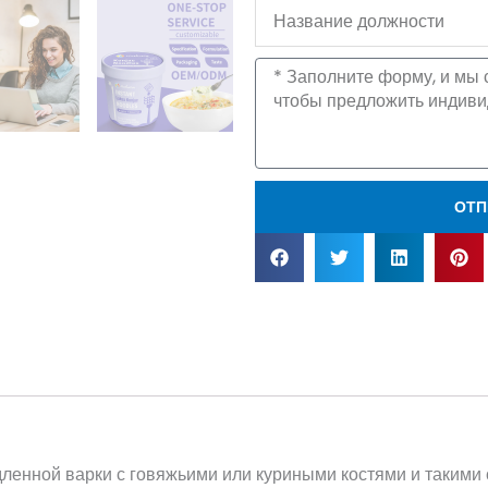
Название
должности
Сообщение
ОТП
енной варки с говяжьими или куриными костями и такими с