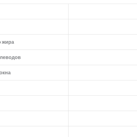
 жира
глеводов
окна