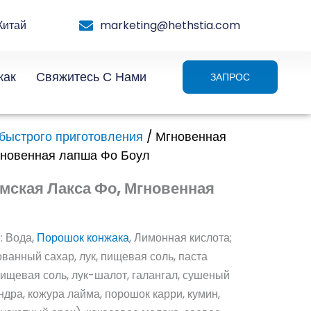
Китай
marketing@hethstia.com
жак
Свяжитесь С Нами
ЗАПРОС
быстрого приготовления
/ Мгновенная
мгновенная лапша Фо Боул
мская Лакса Фо, Мгновенная
: Вода,
Порошок конжака
, Лимонная кислота;
ванный сахар, лук, пищевая соль, паста
пищевая соль, лук-шалот, галангал, сушеный
дра, кожура лайма, порошок карри, кумин,