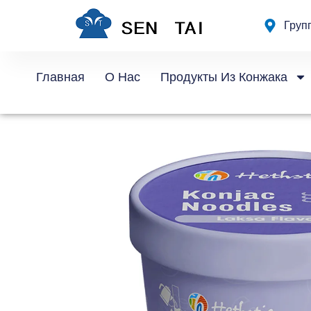
Перейти
Груп
к
содержанию
Главная
О Нас
Продукты Из Конжака