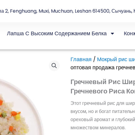
па 2, Fenghuang, Muxi, Muchuan, Leshan 614500, Сычуань, 
Лапша С Высоким Содержанием Белка
Кон
Главная
/
Мокрый рис ш
оптовая продажа гречнев
Гречневый Рис Шир
Гречневого Риса К
Этот гречневый рис для шир
вкусом, но и богат питатель
ореховый аромат и глубокий 
множеством минералов.