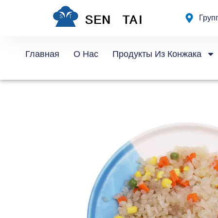
Перейти
Груп
к
содержанию
Главная
О Нас
Продукты Из Конжака