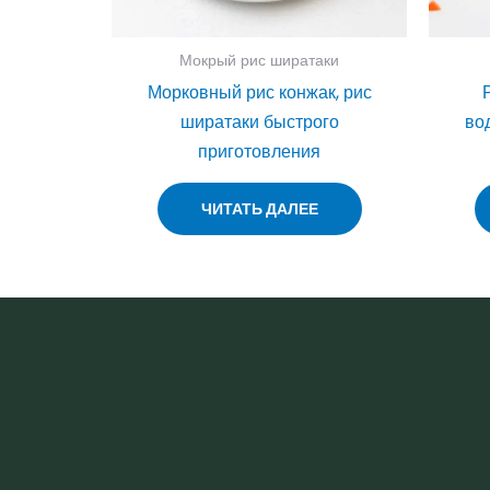
Мокрый рис ширатаки
Морковный рис конжак, рис
ширатаки быстрого
во
приготовления
ЧИТАТЬ ДАЛЕЕ