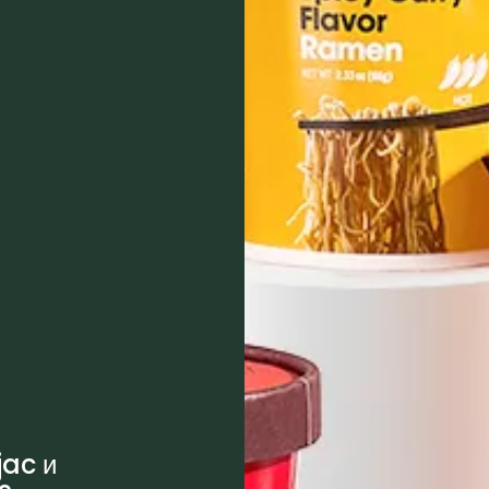
jac и