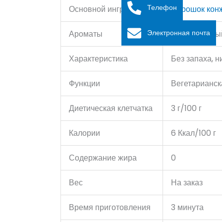
Телефон
Основной ингредиент
Порошок кон
Электронная почта
Ароматы
Оригинальный
Характеристика
Без запаха, н
Функции
Вегетарианск
Диетическая клетчатка
3 г/100 г
Калории
6 Ккал/100 г
Содержание жира
0
Вес
На заказ
Время приготовления
3 минута