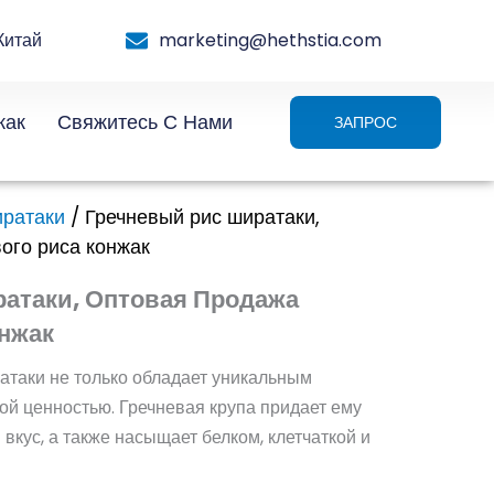
Китай
marketing@hethstia.com
жак
Свяжитесь С Нами
ЗАПРОС
иратаки
/ Гречневый рис ширатаки,
ого риса конжак
атаки, Оптовая Продажа
онжак
атаки не только обладает уникальным
ной ценностью. Гречневая крупа придает ему
вкус, а также насыщает белком, клетчаткой и