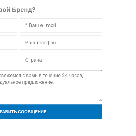
вой Бренд?
Ваш
адрес
электронной
Ваш
почты
телефон
Страна
РАВИТЬ СООБЩЕНИЕ