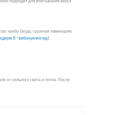
лично подходит для впитывания вкуса
 Соус кунбу (вода, сушеная ламинария,
одиум 5’-рибонуклеотид
)
али от сильного света и тепла. После