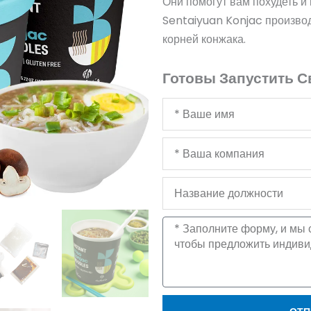
Они помогут вам похудеть и
Sentaiyuan Konjac производ
корней конжака.
Готовы Запустить С
Ваше
имя
Ваша
компания
Название
должности
Сообщение