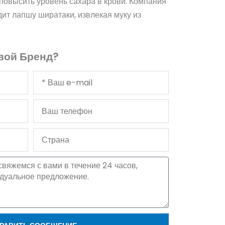
 повысить уровень сахара в крови. Компания
ит лапшу ширатаки, извлекая муку из
вой Бренд?
Ваш
адрес
электронной
Ваш
почты
телефон
Страна