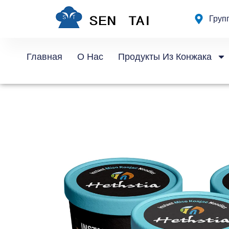
Перейти
Груп
к
содержанию
Главная
О Нас
Продукты Из Конжака