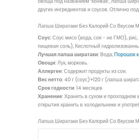
овоща под названием ‘конжак’, лапша шира
других ингредиентов и соусов. Отлично под
Лапша Ширатаки Без Калорий Со Вкусом М
Соус
: Соус мисо (вода, соя - не ГМО), ри
пищевая соль), Кислотный гидролизованный
Лучшая лапша ширатаки
: Вода,
Порошок к
Овощи
: Лук, морковь.
Аллерген
: Содержит продукты из сои.
Вес нетто
: 40 г (соус)+120 г (лапша шира
Срок годности
: 14 месяцев
Хранение
: Хранить в сухом и прохладном м
открытия хранить в холодильнике и употреб
Лапша Ширатаки Без Калорий Со Вкусом 