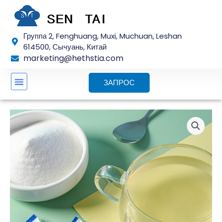
Перейти
к
содержанию
Группа 2, Fenghuang, Muxi, Muchuan, Leshan
614500, Сычуань, Китай
marketing@hethstia.com
ЗАПРОС