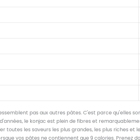
e ressemblent pas aux autres pâtes. C'est parce qu'elles so
s d'années, le konjac est plein de fibres et remarquableme
 toutes les saveurs les plus grandes, les plus riches et l
lorsque vos pâtes ne contiennent que 9 calories. Prenez d