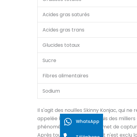
Acides gras saturés
Acides gras trans
Glucides totaux
Sucre
Fibres alimentaires
Sodium
Il s'agit des nouilles Skinny Konjac, qui n
appelée konjac. Utilisé depuis des millier
WhatsApp
phénoménal, c'est qu'il permet de capturer
Après tout, aucun ingrédient n'est exclu 
Téléphone