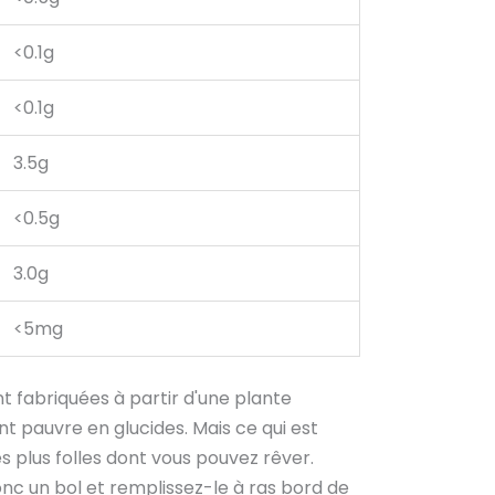
<0.1g
<0.1g
3.5g
<0.5g
3.0g
<5mg
nt fabriquées à partir d'une plante
nt pauvre en glucides. Mais ce qui est
es plus folles dont vous pouvez rêver.
onc un bol et remplissez-le à ras bord de