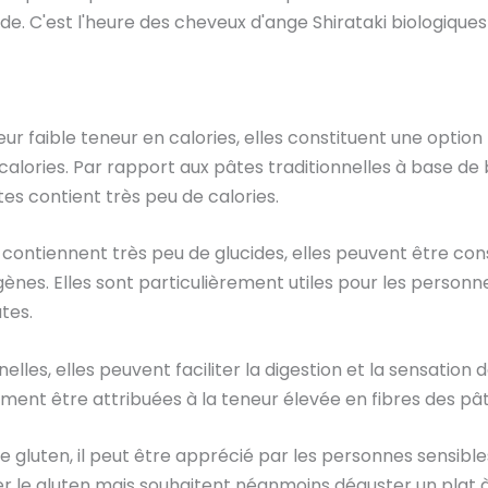
de. C'est l'heure des cheveux d'ange Shirataki biologiques
eur faible teneur en calories, elles constituent une optio
alories. Par rapport aux pâtes traditionnelles à base de
es contient très peu de calories.
 contiennent très peu de glucides, elles peuvent être co
ènes. Elles sont particulièrement utiles pour les person
tes.
nnelles, elles peuvent faciliter la digestion et la sensation 
ment être attribuées à la teneur élevée en fibres des pâ
e gluten, il peut être apprécié par les personnes sensible
r le gluten mais souhaitent néanmoins déguster un plat à b