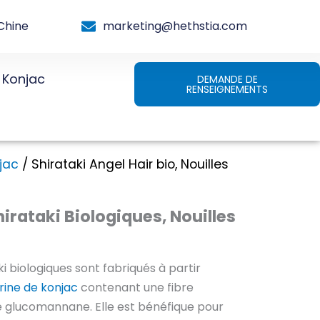
Chine
marketing@hethstia.com
Konjac
DEMANDE DE
RENSEIGNEMENTS
jac
/ Shirataki Angel Hair bio, Nouilles
rataki Biologiques, Nouilles
s
i biologiques sont fabriqués à partir
rine de konjac
contenant une fibre
le glucomannane. Elle est bénéfique pour