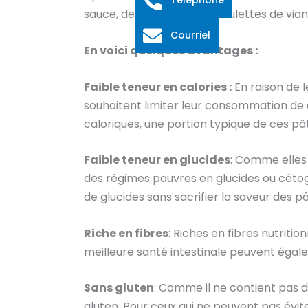
sauce, de bouillon ou de boulettes de vian
Courriel
En voici quelques avantages :
Faible teneur en calories :
En raison de l
souhaitent limiter leur consommation de c
caloriques, une portion typique de ces pât
Faible teneur en glucides
: Comme elles
des régimes pauvres en glucides ou cétog
de glucides sans sacrifier la saveur des pâ
Riche en fibres
: Riches en fibres nutritio
meilleure santé intestinale peuvent égale
Sans gluten
: Comme il ne contient pas d
gluten. Pour ceux qui ne peuvent pas évite