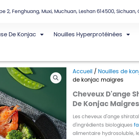
e 2, Fenghuang, Muxi, Muchuan, Leshan 614500, Sichuan, 
ase De Konjac
Nouilles Hyperprotéinées
Accueil
/
Nouilles de kon
de konjac maigres
Cheveux D'ange Shi
De Konjac Maigre
Les cheveux d'ange shiratak
d'ingrédients biologiques
fa
alimentaire hydrosoluble, 