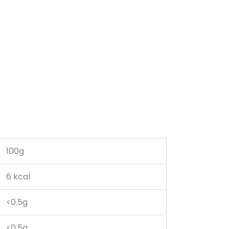
100g
6 kcal
<0.5g
<0.5g